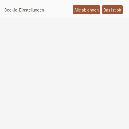
Angeregt durch die astronomischen Debatten
Cookie-Einstellungen
Alle ablehnen
Das ist ok
seiner Zeit beginnt Otto von Guericke, die
Ordnung der Welt neu zu denken. Zwischen
philosophischem Zweifel und handwerklicher
Präzision entstehen Experimente, die Leere,
Luft und Kraft erstmals sichtbar machen – und
ein Weltbild ins Wanken bringen.
Mehr erfahren
Lebensstationen Otto von Guerickes