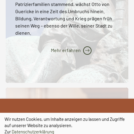
Patrizierfamilien stammend, wächst Otto von
Guericke in eine Zeit des Umbruchs hinein.
Bildung, Verantwortung und Krieg prägen früh
seinen Weg – ebenso der Wille, seiner Stadt zu
dienen.
Mehr erfahren
Der Magdeburger,
der das Nichts erforschte
Wir nutzen Cookies, um Inhalte anzeigen zu lassen und Zugriffe
auf unserer Website zu analysieren.
Was ist Raum, und was wirkt im Unsichtbaren?
Zur
Datenschutzerklärung