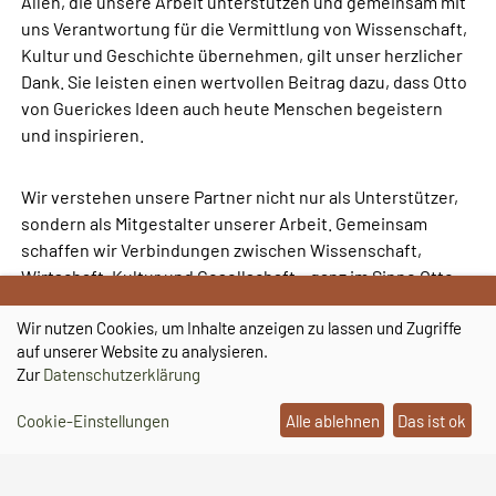
Allen, die unsere Arbeit unterstützen und gemeinsam mit
uns Verantwortung für die Vermittlung von Wissenschaft,
Kultur und Geschichte übernehmen, gilt unser herzlicher
Dank. Sie leisten einen wertvollen Beitrag dazu, dass Otto
von Guerickes Ideen auch heute Menschen begeistern
und inspirieren.
Wir verstehen unsere Partner nicht nur als Unterstützer,
sondern als Mitgestalter unserer Arbeit. Gemeinsam
schaffen wir Verbindungen zwischen Wissenschaft,
Wirtschaft, Kultur und Gesellschaft – ganz im Sinne Otto
von Guerickes.
Wir nutzen Cookies, um Inhalte anzeigen zu lassen und Zugriffe
auf unserer Website zu analysieren.
Unsere Arbeit können Sie gern durch eine Spende
Zur
Datenschutzerklärung
unterstützen
Unser Spenden-Konto bei der Stadtsparkasse Magdeburg:
Cookie-Einstellungen
Alle ablehnen
Das ist ok
Konto-Nr.: 34 00 37 34 // BLZ: 810 532 72
IBAN: DE 45 8105 3272 0034 0037 34